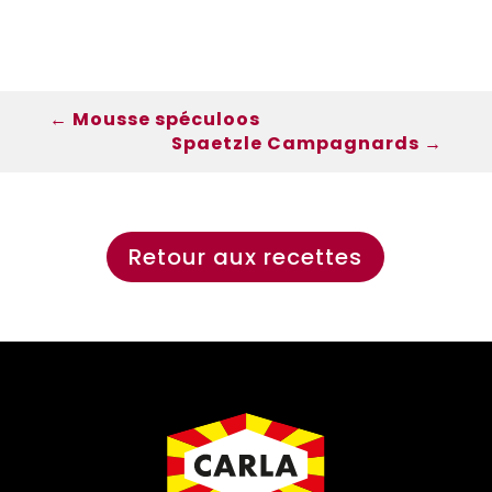
←
Mousse spéculoos
Spaetzle Campagnards
→
Retour aux recettes