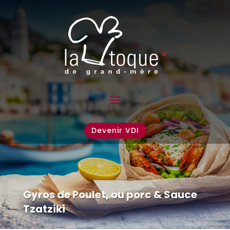
Devenir VDI
Gyros de Poulet, ou porc & Sauce
Tzatziki