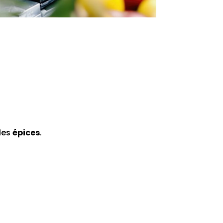
 les
épices
.