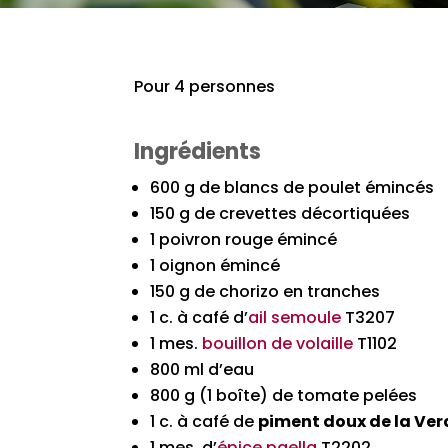
Pour 4 personnes
Ingrédients
600 g de blancs de poulet émincés
150 g de crevettes décortiquées
1 poivron rouge émincé
1 oignon émincé
150 g de chorizo en tranches
1 c. à café d’
ail semoule
T3207
1 mes.
bouillon de volaille
T1102
800 ml d’eau
800 g (1 boîte) de tomate pelées
1 c. à café de
piment doux de la Ver
1 mes. d’
épice paella
T2202