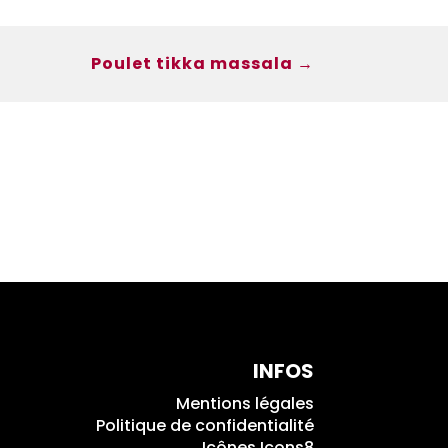
Poulet tikka massala
→
INFOS
Mentions légales
Politique de confidentialité
Icônes Icons8