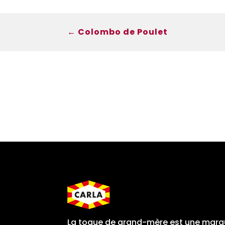
←
Colombo de Poulet
La toque de grand-mère est une mar