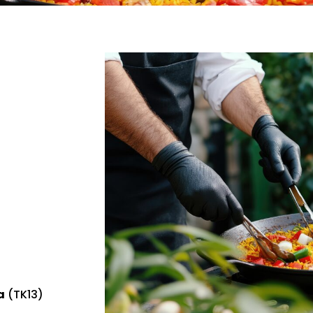
a
(TK13)