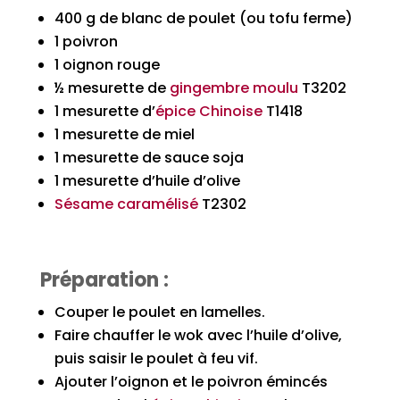
400 g de blanc de poulet (ou tofu ferme)
1 poivron
1 oignon rouge
½ mesurette de
gingembre moulu
T3202
1 mesurette d’
épice Chinoise
T1418
1 mesurette de miel
1 mesurette de sauce soja
1 mesurette d’huile d’olive
Sésame caramélisé
T2302
Préparation :
Couper le poulet en lamelles.
Faire chauffer le wok avec l’huile d’olive,
puis saisir le poulet à feu vif.
Ajouter l’oignon et le poivron émincés