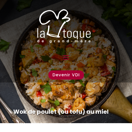
Devenir VDI
Wok de poulet (ou tofu) au miel